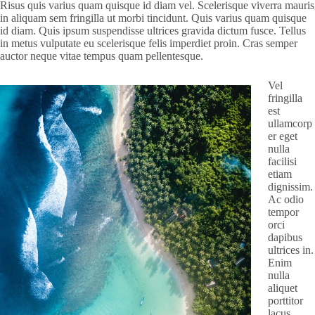
Risus quis varius quam quisque id diam vel. Scelerisque viverra mauris
in aliquam sem fringilla ut morbi tincidunt. Quis varius quam quisque
id diam. Quis ipsum suspendisse ultrices gravida dictum fusce. Tellus
in metus vulputate eu scelerisque felis imperdiet proin. Cras semper
auctor neque vitae tempus quam pellentesque.
Vel
fringilla
est
ullamcorp
er eget
nulla
facilisi
etiam
dignissim.
Ac odio
tempor
orci
dapibus
ultrices in.
Enim
nulla
aliquet
porttitor
lacus